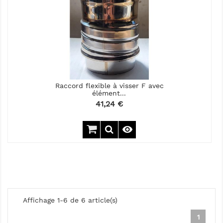
Raccord flexible à visser F avec
élément...
Prix
41,24 €

Affichage 1-6 de 6 article(s)
1