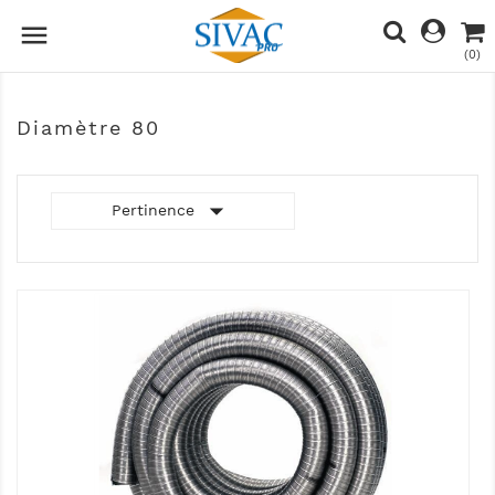

(0)
Diamètre 80

Pertinence