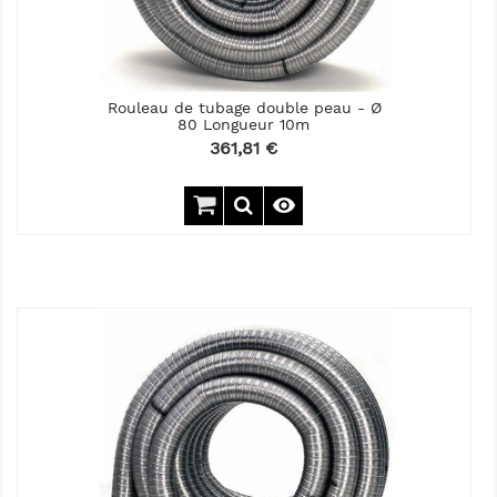
Rouleau de tubage double peau - Ø
80 Longueur 10m
Prix
361,81 €
