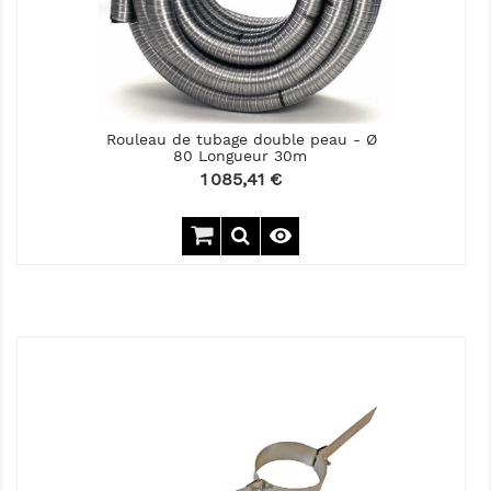
Rouleau de tubage double peau - Ø
80 Longueur 30m
Prix
1 085,41 €
