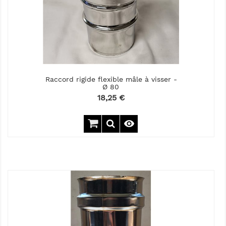
Raccord rigide flexible mâle à visser -
Ø 80
Prix
18,25 €
