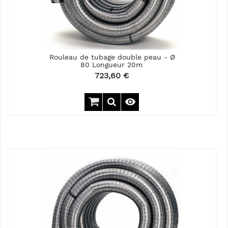
Rouleau de tubage double peau - Ø
80 Longueur 20m
Prix
723,60 €
