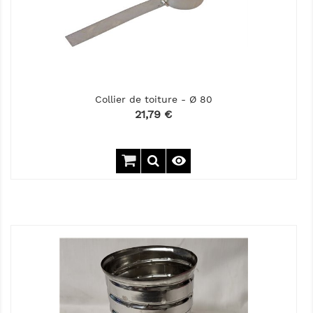
Collier de toiture - Ø 80
Prix
21,79 €
