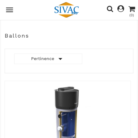

(0)
Ballons

Pertinence