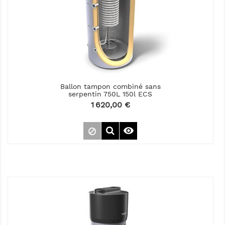
Ballon tampon combiné sans
serpentin 750L 150l ECS
Prix
1 620,00 €
