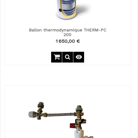
Ballon thermodynamique THERM-PC
200
Prix
1 650,00 €
