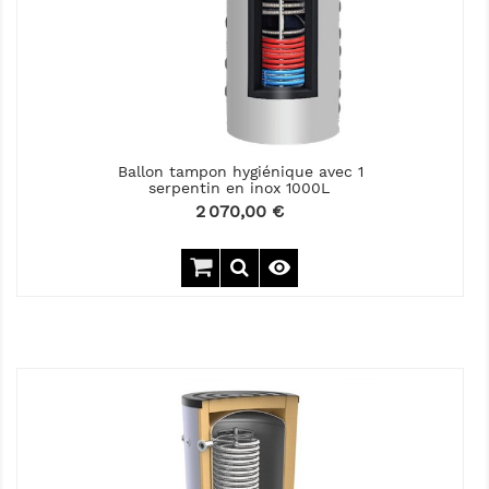
Ballon tampon hygiénique avec 1
serpentin en inox 1000L
Prix
2 070,00 €
