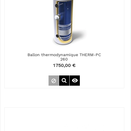
Ballon thermodynamique THERM-PC
260
Prix
1 750,00 €
