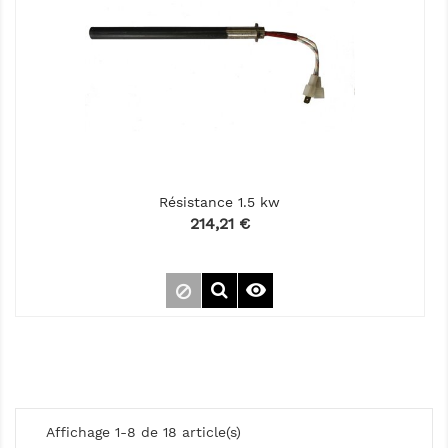
Résistance 1.5 kw
Prix
214,21 €

Affichage 1-8 de 18 article(s)