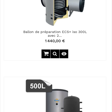
Ballon de préparation ECS+ iso 300L
avec 2...
Prix
1 440,00 €
