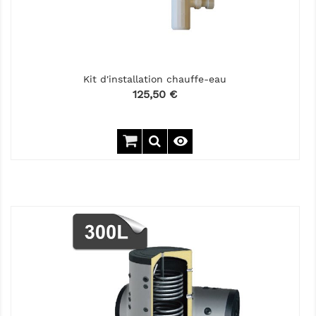
Kit d'installation chauffe-eau
Prix
125,50 €
