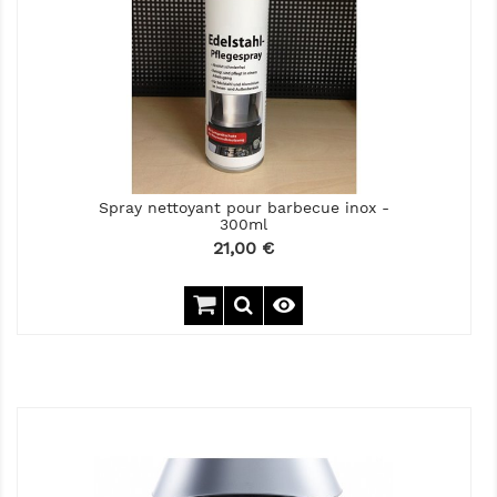
Spray nettoyant pour barbecue inox -
300ml
Prix
21,00 €
