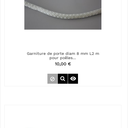
Garniture de porte diam 8 mm L2 m
pour poêles...
Prix
10,00 €
