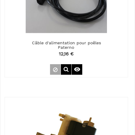
Câble d'alimentation pour poêles
Paterno
Prix
12,16 €
