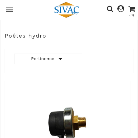

(0)
Poêles hydro

Pertinence