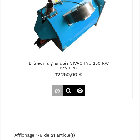
Brûleur à granulés SIVAC Pro 250 kW
Key LPG
Prix
12 250,00 €

Affichage 1-8 de 21 article(s)