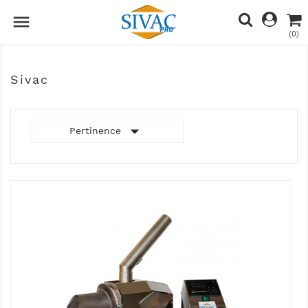

(0)
Sivac

Pertinence