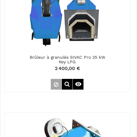
Brûleur à granulés SIVAC Pro 25 kW
Key LPG
Prix
2 400,00 €
