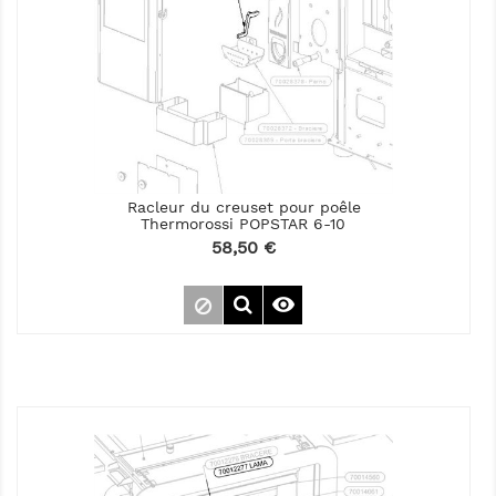
Racleur du creuset pour poêle
Thermorossi POPSTAR 6-10
Prix
58,50 €
