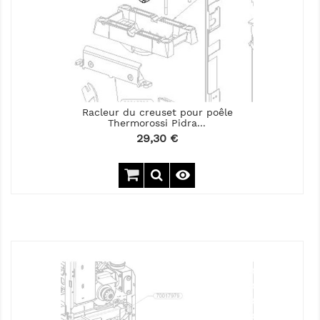
Racleur du creuset pour poêle
Thermorossi Pidra...
Prix
29,30 €
