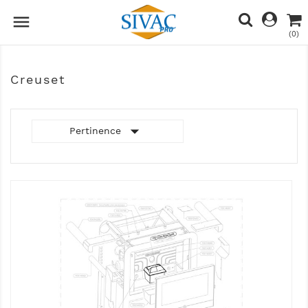

(0)
Creuset

Pertinence