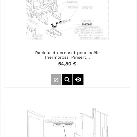
Racleur du creuset pour poêle
Thermorossi Pinsert...
Prix
54,80 €
