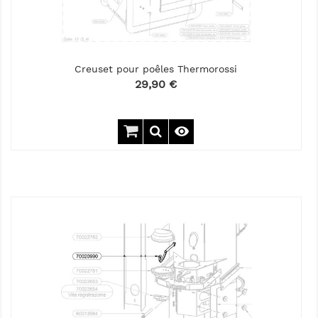
Creuset pour poêles Thermorossi
Prix
29,90 €
