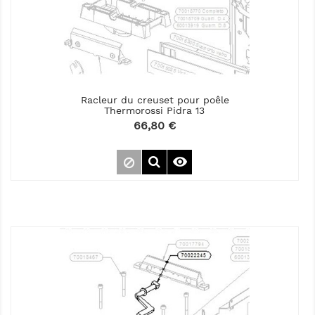
Racleur du creuset pour poêle
Thermorossi Pidra 13
Prix
66,80 €
