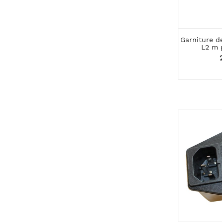
Garniture d
L2 m p