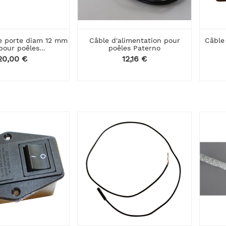
e porte diam 12 mm
Câble d'alimentation pour
Câble
our poêles...
poêles Paterno
Prix
20,00 €
Prix
12,16 €