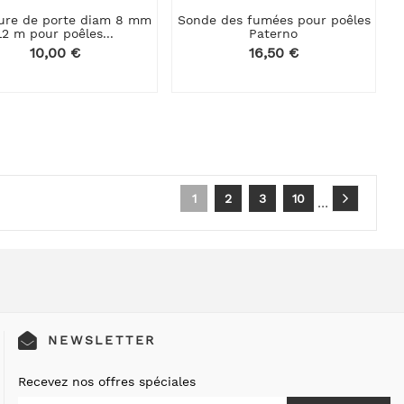
ture de porte diam 8 mm
Sonde des fumées pour poêles
L2 m pour poêles...
Paterno
Prix
10,00 €
Prix
16,50 €
1
2
3
10
…
NEWSLETTER
Recevez nos offres spéciales