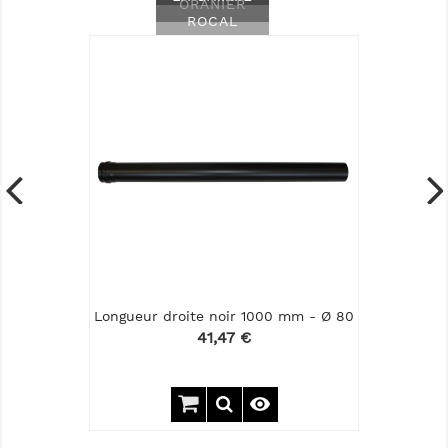
ORANIER
ROCAL
Longueur droite noir 1000 mm - Ø 80
Prix
41,47 €
