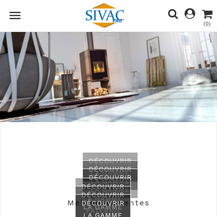

(0)
Previous
Nex
DÉCOUVRIR
DÉCOUVRIR
LA GAMME
DÉCOUVRIR
LA GAMME
DÉCOUVRIR
LA GAMME
DÉCOUVRIR
LA GAMME
Meilleures Ventes
DÉCOUVRIR
LA GAMME
PATERNO
LA GAMME