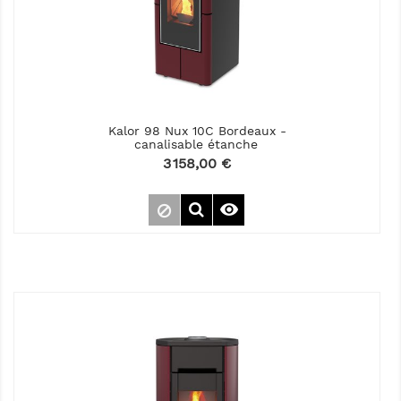
Kalor 98 Nux 10C Bordeaux -
canalisable étanche
Prix
3 158,00 €
