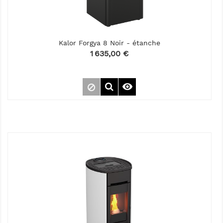
Kalor Forgya 8 Noir - étanche
Prix
1 635,00 €
