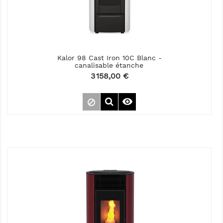
Kalor 98 Cast Iron 10C Blanc -
canalisable étanche
Prix
3 158,00 €
