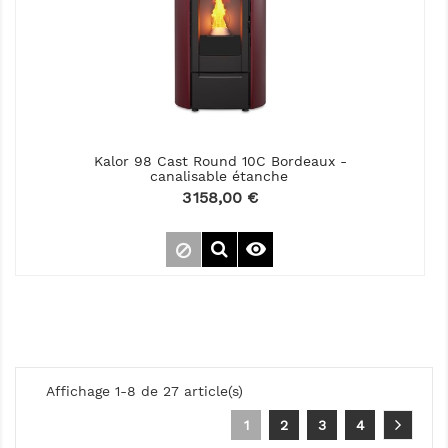
Kalor 98 Cast Round 10C Bordeaux -
canalisable étanche
Prix
3 158,00 €

Affichage 1-8 de 27 article(s)
1
2
3
4