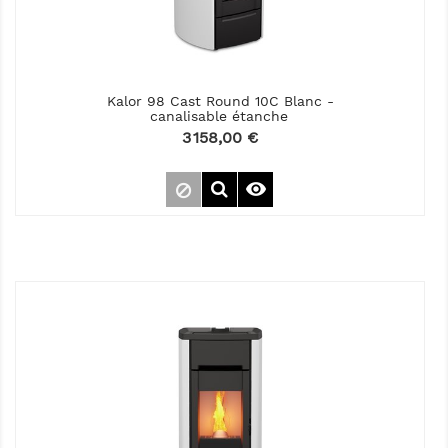
Kalor 98 Cast Round 10C Blanc -
canalisable étanche
Prix
3 158,00 €
