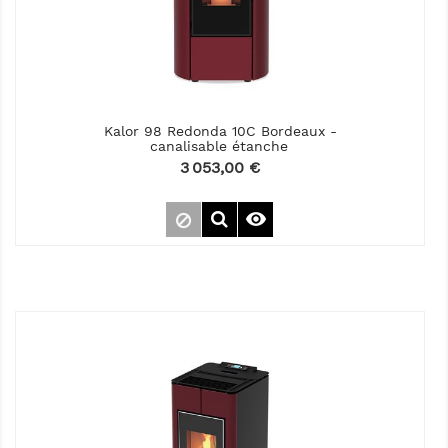
Kalor 98 Redonda 10C Bordeaux -
canalisable étanche
Prix
3 053,00 €
