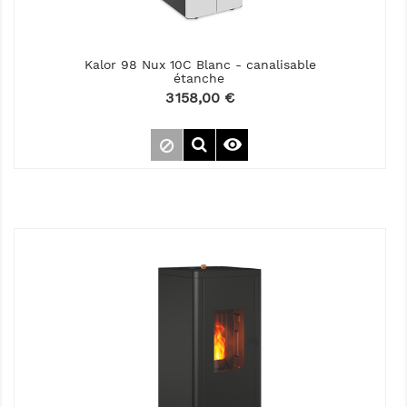
Kalor 98 Nux 10C Blanc - canalisable
étanche
Prix
3 158,00 €
