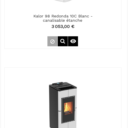
Kalor 98 Redonda 10C Blanc -
canalisable étanche
Prix
3 053,00 €
