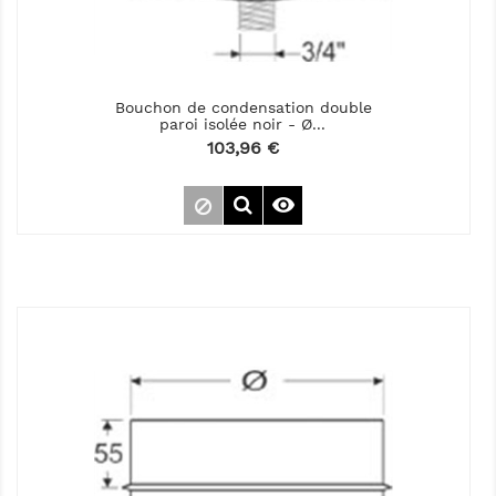
Bouchon de condensation double
paroi isolée noir - Ø...
Prix
103,96 €
