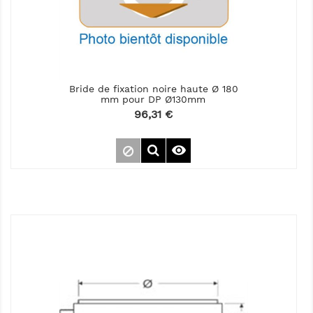
Bride de fixation noire haute Ø 180
mm pour DP Ø130mm
Prix
96,31 €
