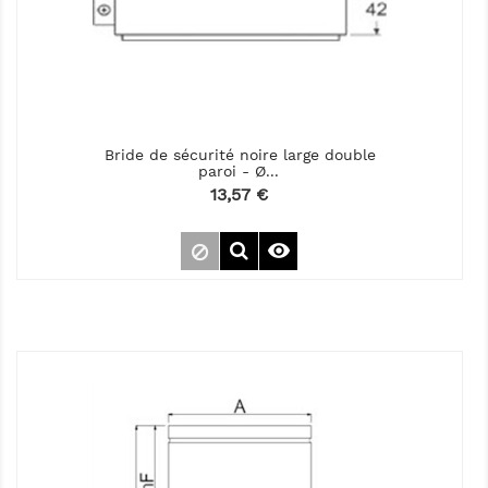
Bride de sécurité noire large double
paroi - Ø...
Prix
13,57 €
