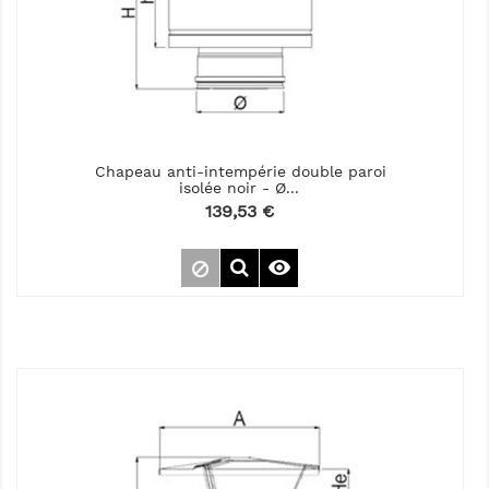
Chapeau anti-intempérie double paroi
isolée noir - Ø...
Prix
139,53 €
