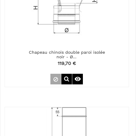
Chapeau chinois double paroi isolée
noir - Ø...
Prix
119,70 €
