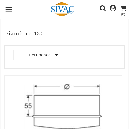

(0)
Diamètre 130

Pertinence