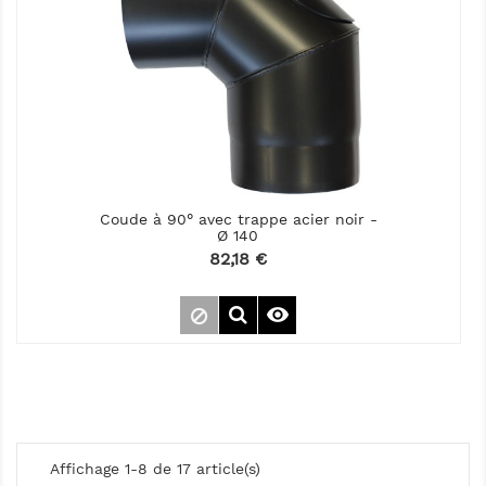
Coude à 90° avec trappe acier noir -
Ø 140
Prix
82,18 €

Affichage 1-8 de 17 article(s)