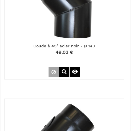
Coude à 45° acier noir - Ø 140
Prix
49,03 €
