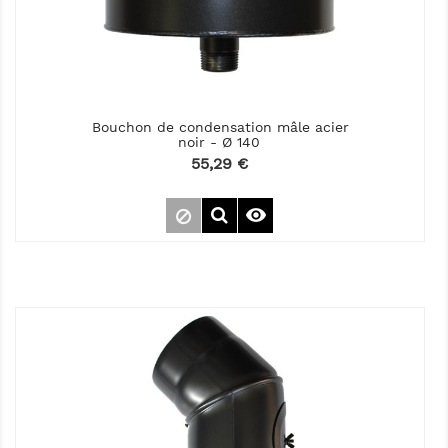
Bouchon de condensation mâle acier
noir - Ø 140
Prix
55,29 €
