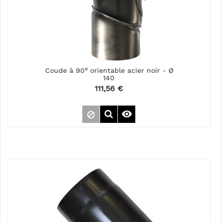
Coude à 90° orientable acier noir - Ø
140
Prix
111,56 €
