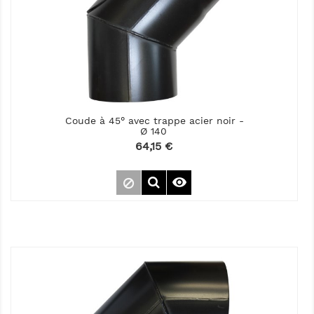
Coude à 45° avec trappe acier noir -
Ø 140
Prix
64,15 €
