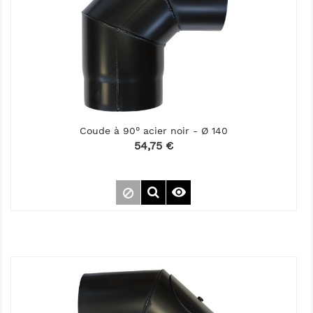
Coude à 90° acier noir - Ø 140
Prix
54,75 €
