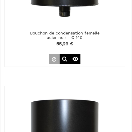
Bouchon de condensation femelle
acier noir - Ø 140
Prix
55,29 €
