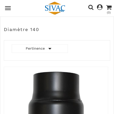

(0)
Diamètre 140

Pertinence