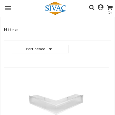

(0)
Hitze

Pertinence