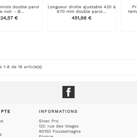
inois double paroi
Longueur droite ajustable 420 à
Pr
e noir - Ø...
670 mm double paroi...
tem
rix
24,57 €
Prix
451,98 €
 1-8 de 19 article(s)
Facebook
MPTE
INFORMATIONS
ns
Sivac Pro
12C rue des Vosges
90150 Foussemagne
s
France