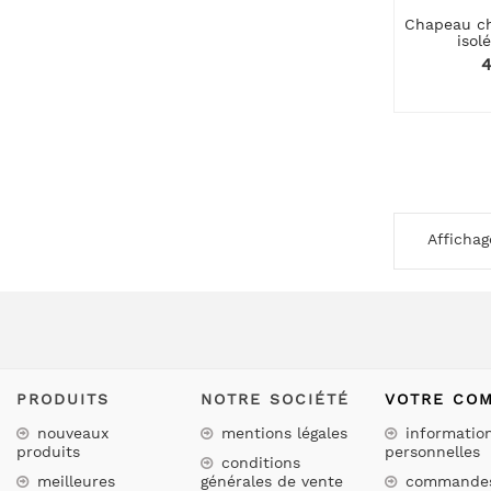
Chapeau ch
isolé
P
4
Affichage
PRODUITS
NOTRE SOCIÉTÉ
VOTRE CO
nouveaux
mentions légales
informatio
produits
personnelles
conditions
meilleures
générales de vente
commande