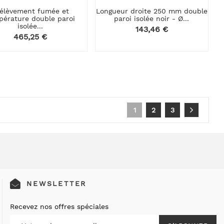
élèvement fumée et
Longueur droite 250 mm double
pérature double paroi
paroi isolée noir - Ø...
isolée...
Prix
143,46 €
Prix
465,25 €
1
2
3
NEWSLETTER
Recevez nos offres spéciales