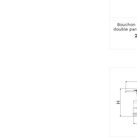
Bouchon 
double paro
P