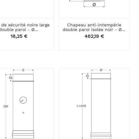
 de sécurité noire large
Chapeau anti-intempérie
double paroi - Ø...
double paroi isolée noir - Ø...
Prix
18,25 €
Prix
462,19 €