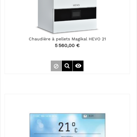
Chaudière à pellets Magikal HEVO 21
Prix
5 560,00 €
