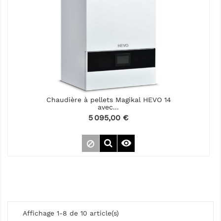
Chaudière à pellets Magikal HEVO 14
avec...
Prix
5 095,00 €

Affichage 1-8 de 10 article(s)