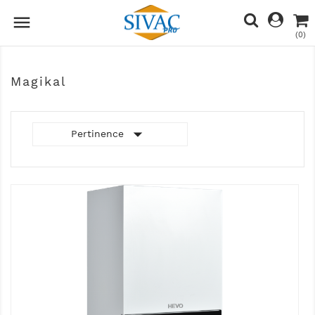

(0)
Magikal

Pertinence