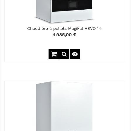
Chaudière à pellets Magikal HEVO 14
Prix
4 985,00 €
