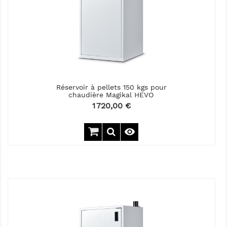
Réservoir à pellets 150 kgs pour
chaudière Magikal HEVO
Prix
1 720,00 €
