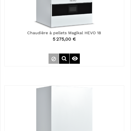
Chaudière à pellets Magikal HEVO 18
Prix
5 275,00 €
