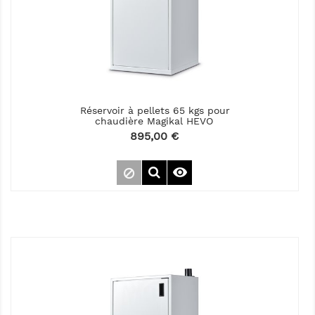
Réservoir à pellets 65 kgs pour
chaudière Magikal HEVO
Prix
895,00 €
