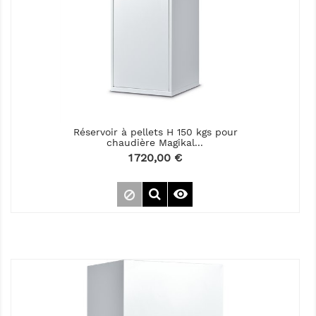
Réservoir à pellets H 150 kgs pour
chaudière Magikal...
Prix
1 720,00 €
