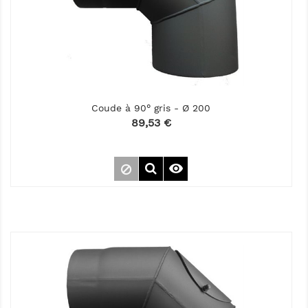
Coude à 90° gris - Ø 200
Prix
89,53 €
