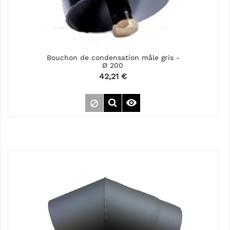
Bouchon de condensation mâle gris -
Ø 200
Prix
42,21 €
