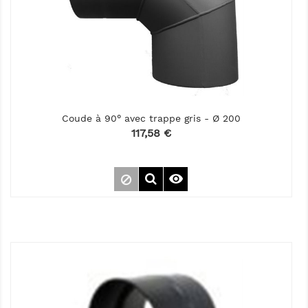
Coude à 90° avec trappe gris - Ø 200
Prix
117,58 €
