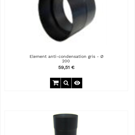
Element anti-condensation gris - Ø
200
Prix
59,51 €
