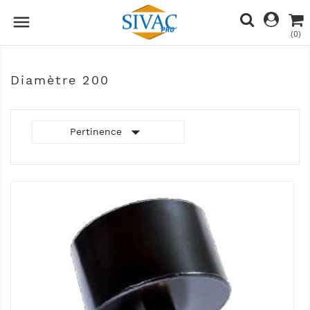

(0)
Diamètre 200

Pertinence