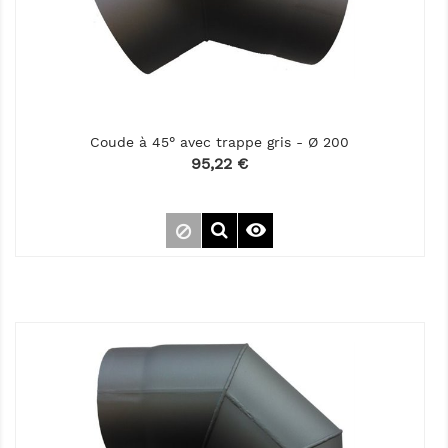
Coude à 45° avec trappe gris - Ø 200
Prix
95,22 €
