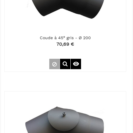
Coude à 45° gris - Ø 200
Prix
70,69 €
