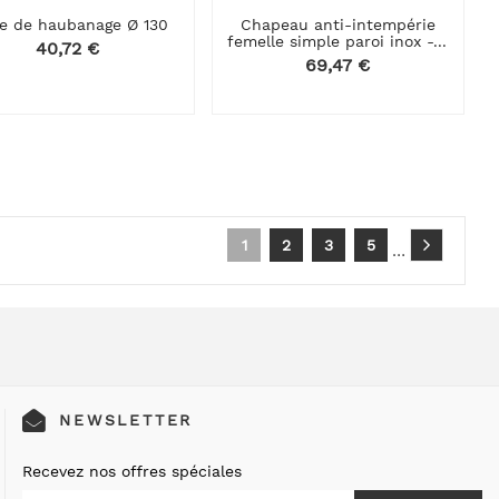
de de haubanage Ø 130
Chapeau anti-intempérie
femelle simple paroi inox -...
Prix
40,72 €
Prix
69,47 €
1
2
3
5
…
NEWSLETTER
Recevez nos offres spéciales