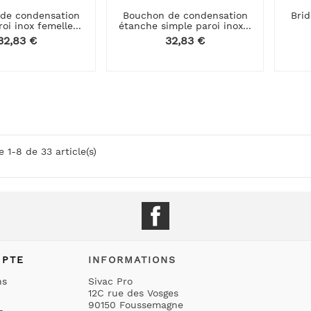
de condensation
Bouchon de condensation
Bri
oi inox femelle...
étanche simple paroi inox...
Prix
32,83 €
Prix
32,83 €
e 1-8 de 33 article(s)
Facebook
MPTE
INFORMATIONS
ns
Sivac Pro
12C rue des Vosges
90150 Foussemagne