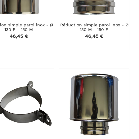
ion simple paroi inox - Ø
Réduction simple paroi inox - Ø
130 F - 150 M
130 M - 150 F
Prix
46,45 €
Prix
46,45 €