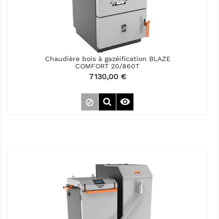
Chaudière bois à gazéification BLAZE
COMFORT 20/860T
Prix
7 130,00 €
