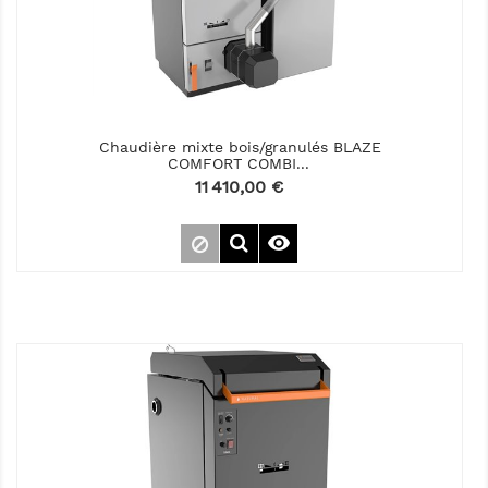
Chaudière mixte bois/granulés BLAZE
COMFORT COMBI...
Prix
11 410,00 €
