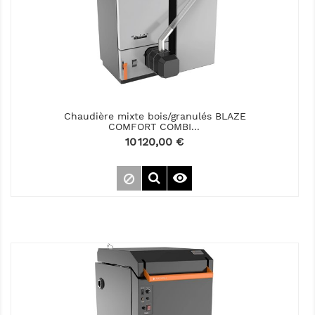
Chaudière mixte bois/granulés BLAZE
COMFORT COMBI...
Prix
10 120,00 €
