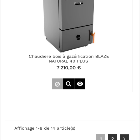
Chaudière bois à gazéification BLAZE
NATURAL 40 PLUS
Prix
7 210,00 €

Affichage 1-8 de 14 article(s)
1
2