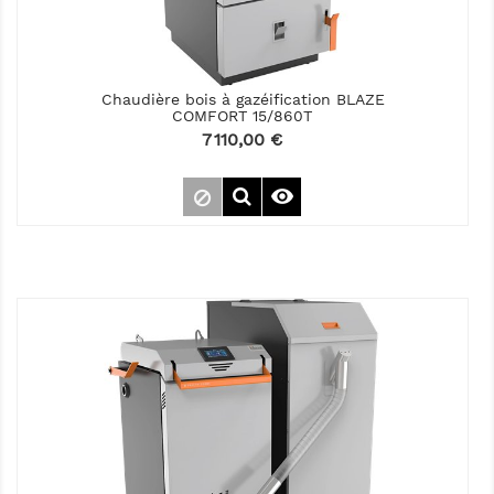
Chaudière bois à gazéification BLAZE
COMFORT 15/860T
Prix
7 110,00 €
