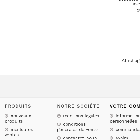
ave
P
2
Affichag
PRODUITS
NOTRE SOCIÉTÉ
VOTRE CO
nouveaux
mentions légales
informatio
produits
personnelles
conditions
meilleures
générales de vente
commande
ventes
contactez-nous
avoirs