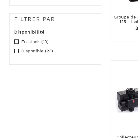
Groupe de 
FILTRER PAR
125 - is
P
3
Disponibilité
En stock
(10)
Disponible
(23)
Collecteu