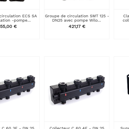
circulation ECS SA
Groupe de circulation SMT 125 -
Cl
olation -pompe...
DN25 avec pompe Wilo...
col
rix
55,00 €
Prix
421,17 €
r C 60 3F - DN 25
Collecteur C 60 4F - DN 25
Sup