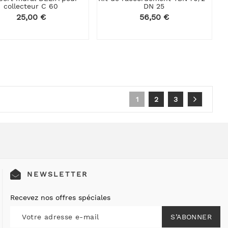
collecteur C 60
DN 25
Prix
25,00 €
Prix
56,50 €
1
2
3
NEWSLETTER
Recevez nos offres spéciales