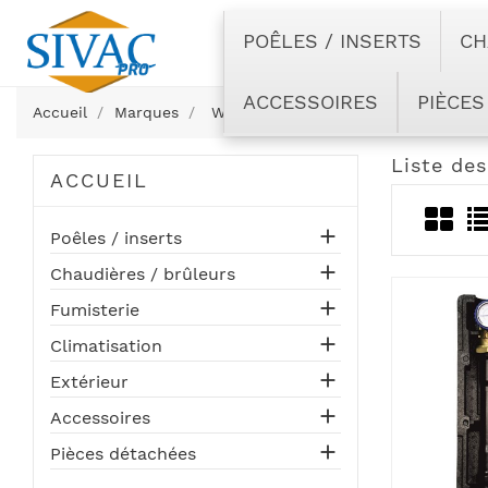
POÊLES / INSERTS
CH
ACCESSOIRES
PIÈCES
Accueil
Marques
Womix
Liste de
ACCUEIL

Poêles / inserts

Chaudières / brûleurs

Fumisterie

Climatisation

Extérieur

Accessoires

Pièces détachées