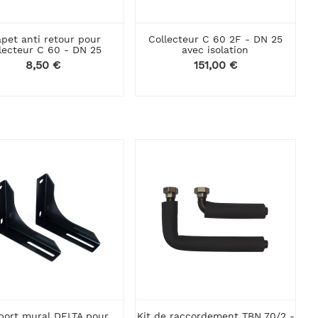
apet anti retour pour
Collecteur C 60 2F - DN 25
lecteur C 60 - DN 25
avec isolation
Prix
8,50 €
Prix
151,00 €
port mural DELTA pour
Kit de raccordement TBN 70/2 -