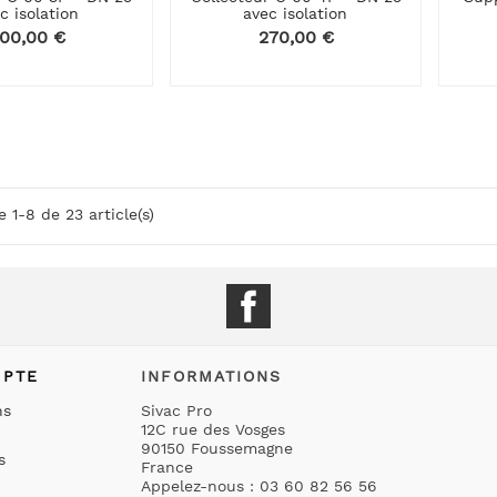
c isolation
avec isolation
rix
00,00 €
Prix
270,00 €
e 1-8 de 23 article(s)
Facebook
MPTE
INFORMATIONS
ns
Sivac Pro
12C rue des Vosges
90150 Foussemagne
s
France
Appelez-nous :
03 60 82 56 56