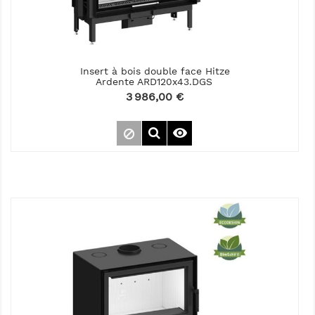
Insert à bois double face Hitze
Ardente ARD120x43.DGS
Prix
3 986,00 €
