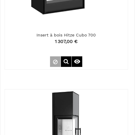
Insert à bois Hitze Cubo 700
Prix
1 307,00 €
