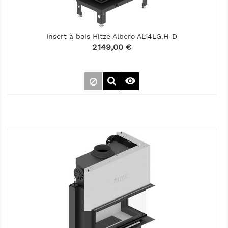
Insert à bois Hitze Albero AL14LG.H-D
Prix
2 149,00 €
