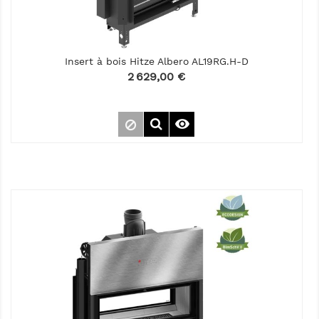
Insert à bois Hitze Albero AL19RG.H-D
Prix
2 629,00 €
