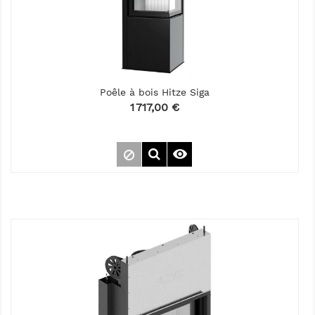
Poêle à bois Hitze Siga
Prix
1 717,00 €
