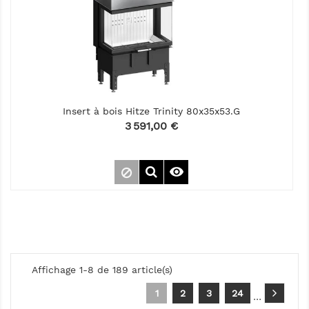
Insert à bois Hitze Trinity 80x35x53.G
Prix
3 591,00 €

Affichage 1-8 de 189 article(s)
1
2
3
24
…