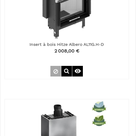
Insert à bois Hitze Albero AL11G.H-D
Prix
2 008,00 €
