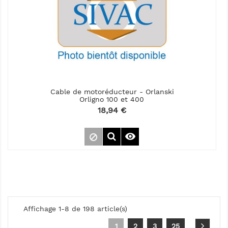
Cable de motoréducteur - Orlanski
Orligno 100 et 400
Prix
18,94 €

Affichage 1-8 de 198 article(s)
1
2
3
25