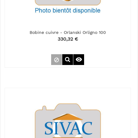
Bobine cuivre - Orlanski Orligno 100
Prix
330,32 €
