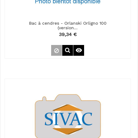
Bac à cendres - Orlanski Orligno 100
(version...
Prix
39,34 €
