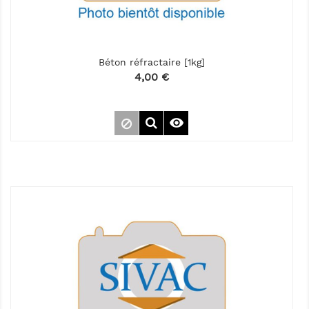
Béton réfractaire [1kg]
Prix
4,00 €
