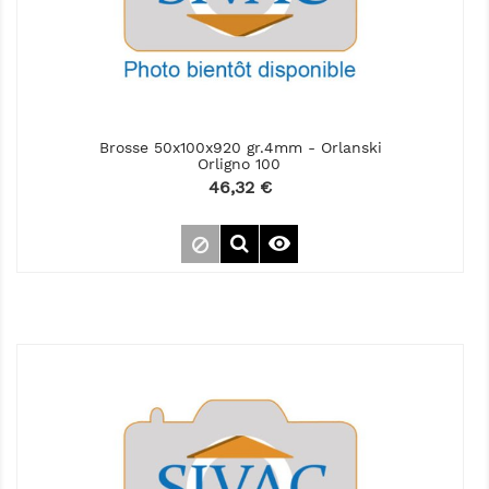
Brosse 50x100x920 gr.4mm - Orlanski
Orligno 100
Prix
46,32 €
