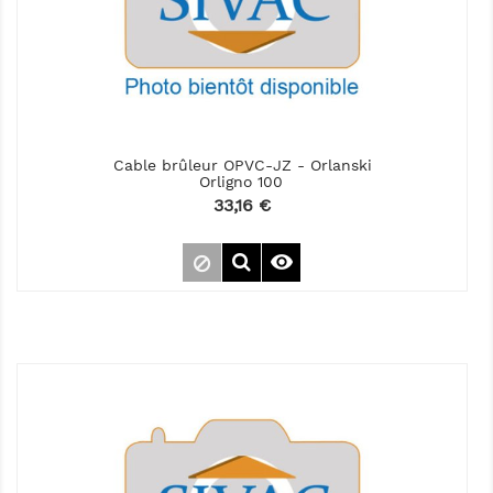
Cable brûleur OPVC-JZ - Orlanski
Orligno 100
Prix
33,16 €
