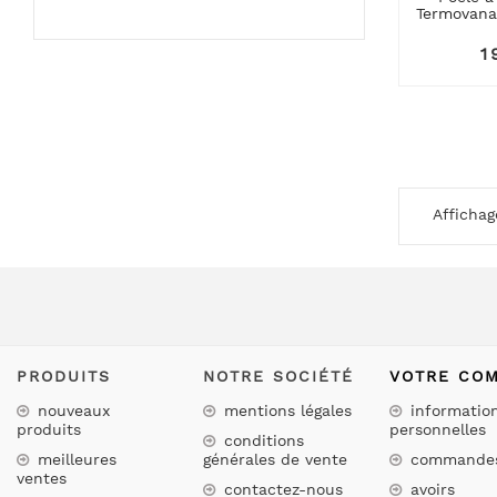
Termovana
Pr
1
Affichage
PRODUITS
NOTRE SOCIÉTÉ
VOTRE CO
nouveaux
mentions légales
informatio
produits
personnelles
conditions
meilleures
générales de vente
commande
ventes
contactez-nous
avoirs