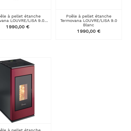
êle à pellet étanche
Poêle à pellet étanche
vana LOUVRE/LISA 9.0...
Termovana LOUVRE/LISA 9.0
Blanc
Prix
1 990,00 €
Prix
1 990,00 €
êle à pellet étanche