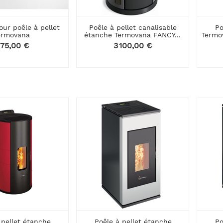
our poêle à pellet
Poêle à pellet canalisable
Po
ermovana
étanche Termovana FANCY...
Termo
rix
75,00 €
Prix
3 100,00 €
 pellet étanche
Poêle à pellet étanche
Po