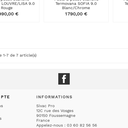
 LOUVRE/LISA 9.0
Termovana SOFIA 9.0
T
Rouge
Blanc/Chrome
ix
 990,00 €
Prix
1 790,00 €
 1-7 de 7 article(s)
Facebook
MPTE
INFORMATIONS
ns
Sivac Pro
12C rue des Vosges
90150 Foussemagne
s
France
Appelez-nous :
03 60 82 56 56