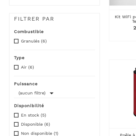
Kit WiFi p
FILTRER PAR
T
P
2
Combustible
Granulés
(6)
Type
Air
(6)
Puissance

(aucun filtre)
Disponibilité
En stock
(5)
Disponible
(6)
Non disponible
(1)
Poêle à