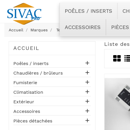
POÊLES / INSERTS
CH
ACCESSOIRES
PIÈCES
Accueil
Marques
Termovana
Liste de
ACCUEIL

Poêles / inserts

Chaudières / brûleurs

Fumisterie

Climatisation

Extérieur

Accessoires

Pièces détachées